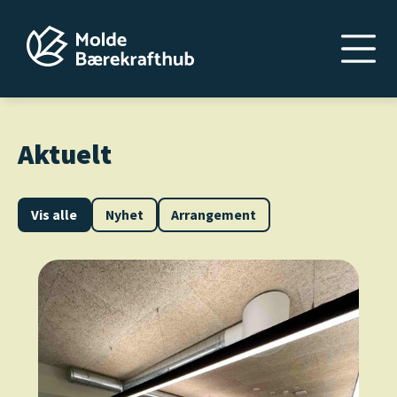
Hopp
til
hovedinnhold
Aktuelt
Vis alle
Nyhet
Arrangement