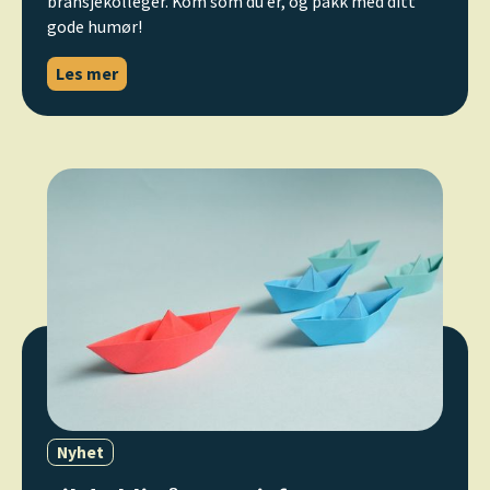
bransjekolleger. Kom som du er, og pakk med ditt
gode humør!
Les mer
Nyhet