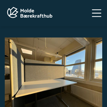
Hopp
til
hovedinnhold